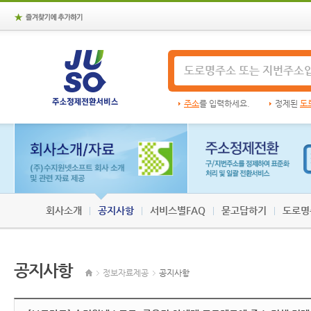
즐
겨
주
찾
소
기
주
정
에
소
제
추
정
전
가
제
환
하
전
서
주소
를 입력하세요.
정제된
도
기
환
비
서
스
정
주
비
보
소
스
자
정
료
제
제
전
공
환
회사소개
공지사항
서비스별FAQ
묻고답하기
도로명
공지사항
홈
정보자료제공
공지사항
페
이