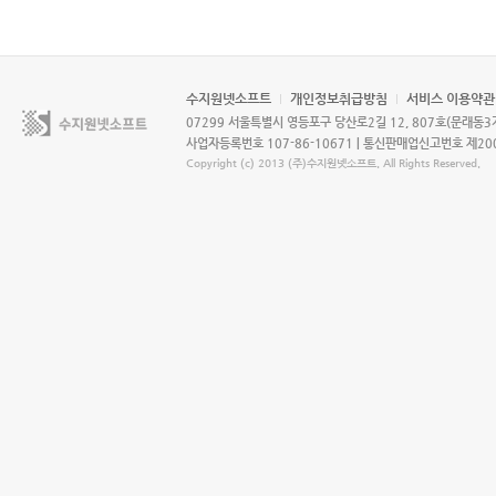
수지원넷소프트
개인정보취급방침
서비스 이용약관
수
07299 서울특별시 영등포구 당산로2길 12, 807호(문래동
지
사업자등록번호 107-86-10671 | 통신판매업신고번호 제2009-
원
Copyright (c) 2013 (주)수지원넷소프트. All Rights Reserved.
넷
소
프
트