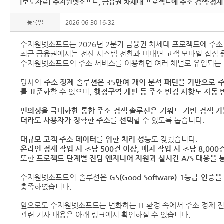
[보도자료] 수지원넷소프트, 금융권 차세대 프로젝트에 주소 검색·정제
지
등록일
2026-06-30 16:32
수지원넷소프트는 2026년 2분기 금융권 차세대 프로젝트에 주소
최근 금융권에서는 전산 시스템 전환과 비대면 고객 모바일 접점 
수지원넷소프트의 주소 서비스를 이용하면 여러 채널로 유입되는 
당사의
주소 정제 솔루션은 35만여 개의 분석 패턴을 기반으로 주
를 표준화
할 수 있으며,
행정구역 개편 등 주소 변경 사항도 자동 
편의성을 극대화한 통합 주소 검색 솔루션은 키워드 기반 검색 
더라도 사용자가 정확한 주소를 선택
할 수 있도록 돕습니다.
대규모 고객 주소 데이터를 위한 처리 성능
도 갖췄습니다.
온라인 정제 작업 시 초당 500건 이상, 배치 작업 시 초당 8,00
또한 프
로젝트 단계별 전담 엔지니어 지원과 실시간 A/S 대응을 
수지원넷소프트의 솔루션은
GS(Good Software) 1등급 인증
충족하였습니다.
앞으로도 수지원넷소프트는 변화하는 IT 환경 속에서 주소 정제 
관련 기사 내용은 아래 링크에서 확인하실 수 있습니다.